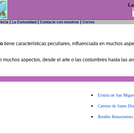
La 
|
|
|
incia
La Comunidad
Contacte con nosotros
Correo
go
tiene características peculiares, influenciada en muchos aspec
uchos aspectos, desde el arte o las costumbres hasta las ané
Ermita de San Migue
Camino de Santo Do
Retablo Renacentista