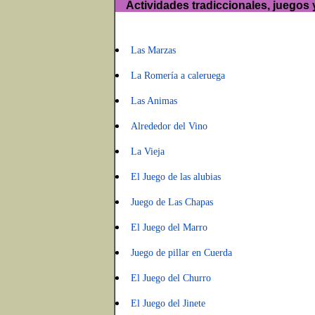
Actividades tradiccionales, juegos
Las Marzas
La Romería a caleruega
Las Animas
Alrededor del Vino
La Vieja
El Juego de las alubias
Juego de Las Chapas
El Juego del Marro
Juego de pillar en Cuerda
El Juego del Churro
El Juego del Jinete