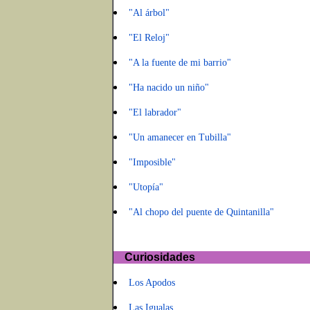
"Al árbol"
"El Reloj"
"A la fuente de mi barrio"
"Ha nacido un niño"
"El labrador"
"Un amanecer en Tubilla"
"Imposible"
"Utopía"
"Al chopo del puente de Quintanilla"
Curiosidades
Los Apodos
Las Igualas