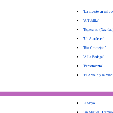
"La muerte en mi pu
"A Tubilla"
"Esperanza (Navidad
"Un Atardecer"
"Rio Gromejón"
"A La Bodega"
"Pensamiento"
"El Abuelo y la Viña
El Mayo
San Miguel "Trampo