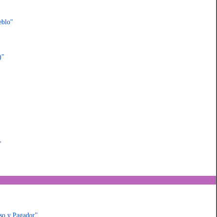
eblo"
)"
"
so y Pagador"