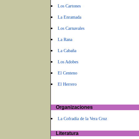
Los Cartones
La Enramada
Los Carnavales
La Rana
La Cabaña
Los Adobes
El Centeno
El Herrero
Organizaciones
La Cofradía de la Vera Cruz
Literatura