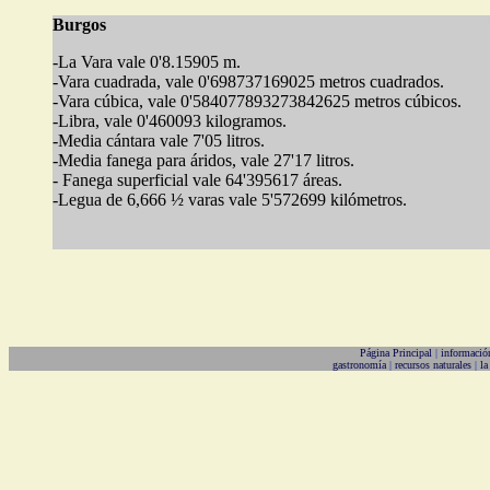
Burgos
-La Vara vale 0'8.15905 m.
-Vara cuadrada, vale 0'698737169025 metros cuadrados.
-Vara cúbica, vale 0'584077893273842625 metros cúbicos.
-Libra, vale 0'460093 kilogramos.
-Media cántara vale 7'05 litros.
-Media fanega para áridos, vale 27'17 litros.
- Fanega superficial vale 64'395617 áreas.
-Legua de 6,666 ½ varas vale 5'572699 kilómetros.
Página Principal
|
informació
gastronomía
|
recursos naturales
|
la