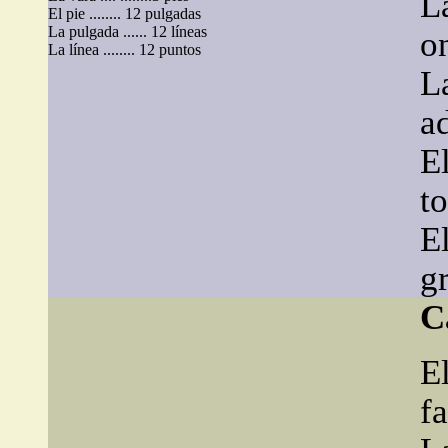
La
El pie ........ 12 pulgadas
La pulgada ...... 12 líneas
o
La línea ........ 12 puntos
La
a
El
t
El
g
C
E
f