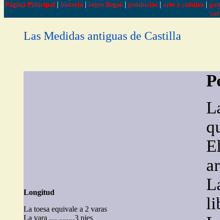
|
|
|
|
|
Página Principal
historia
cómo llegar
productos
arte y cultura
gas
cor
Las Medidas antiguas de Castilla
P
L
q
El
a
La
Longitud
li
La toesa equivale a 2 varas
La vara .... ........3 pies