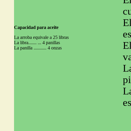
c
El
Capacidad para aceite
e
La arroba equivale a 25 libras
El
La libra....... ... 4 panillas
La panilla ........... 4 onzas
v
La
p
La
e