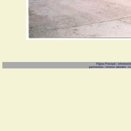
Página Principal
|
informació
gastronomía
|
recursos naturales
|
la