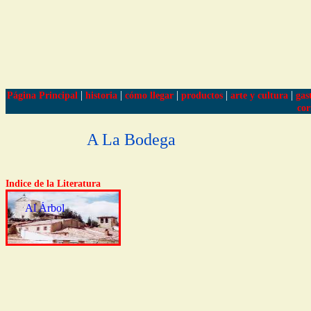
|
|
|
|
|
Página Principal
historia
cómo llegar
productos
arte y cultura
gas
cor
A La Bodega
Indice de la Literatura
Al Árbol