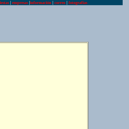
|
|
|
|
iestas
empresas
información
correo
fotografías