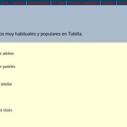
|
|
|
|
|
|
arte y cultura
gastronomía
El vino
recursos naturales
turismo
Las f
s muy habituales y populares en Tubilla.
r adobes.
 pasteles.
similar.
n título.