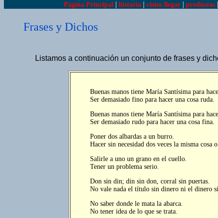
|
|
|
Página Principal
historia
cómo llegar
productos
Frases y Dichos
Listamos a continuación un conjunto de frases y dicho
Buenas manos tiene María Santísima para hace
Ser demasiado fino para hacer una cosa ruda.
Buenas manos tiene María Santísima para hacer
Ser demasiado rudo para hacer una cosa fina.
Poner dos albardas a un burro.
Hacer sin necesidad dos veces la misma cosa o 
Salirle a uno un grano en el cuello.
Tener un problema serio.
Don sin din; din sin don, corral sin puertas.
No vale nada el título sin dinero ni el dinero si
No saber donde le mata la abarca.
No tener idea de lo que se trata.