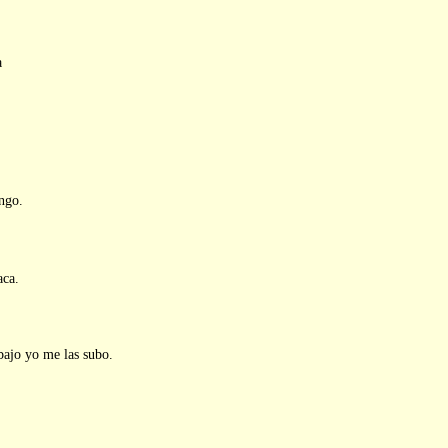
a
ngo.
aca.
abajo yo me las subo.