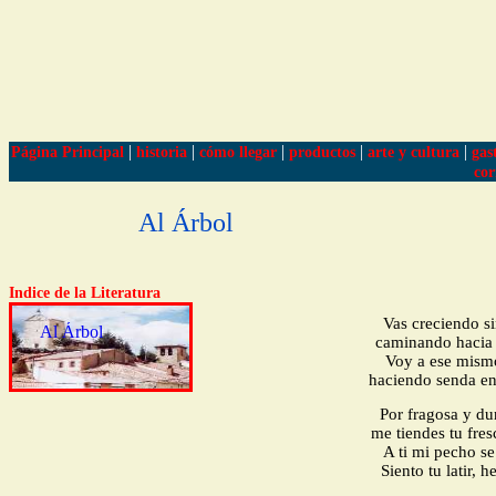
|
|
|
|
|
Página Principal
historia
cómo llegar
productos
arte y cultura
gas
cor
Al Árbol
Indice de la Literatura
Vas creciendo si
Al Árbol
caminando hacia e
Voy a ese mism
haciendo senda en 
Por fragosa y dur
me tiendes tu fre
A ti mi pecho se
Siento tu latir, 