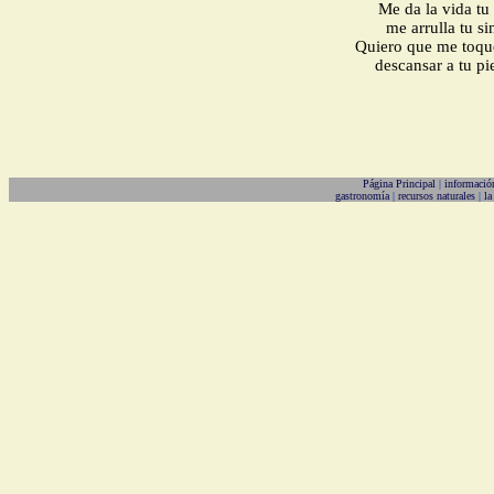
Me da la vida tu 
me arrulla tu si
Quiero que me toque
descansar a tu pi
Página Principal
|
informació
gastronomía
|
recursos naturales
|
la