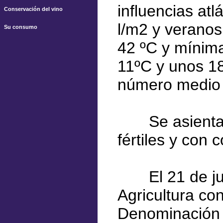
influencias atl
Conservación del vino
l/m2 y verano
Su consumo
42 ºC y mínim
11ºC y unos 18
número medio d
Se asienta s
fértiles y con 
El 21 de juli
Agricultura co
Denominación 