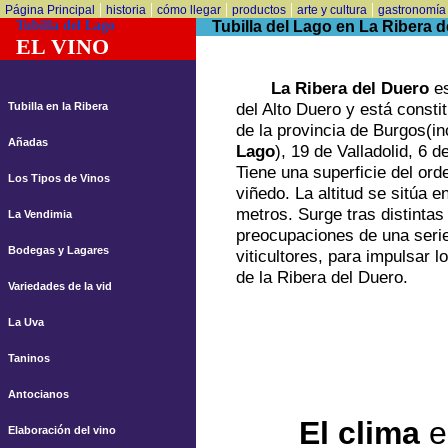
|
|
|
|
|
Página Principal
historia
cómo llegar
productos
arte y cultura
gastronomía
Tubilla del Lago
Tubilla del Lago en La Ribera d
EL VINO
La Ribera del Duero
es
del Alto Duero y está consti
Tubilla en la Ribera
de la provincia de Burgos(i
Añadas
Lago
), 19 de Valladolid, 6 
Tiene una superficie del ord
Los Tipos de Vinos
viñedo. La altitud se sitúa e
metros. Surge tras distintas 
La Vendimia
preocupaciones de una seri
Bodegas y Lagares
viticultores, para impulsar l
de la Ribera del Duero.
Variedades de la vid
La Uva
Taninos
Antocianos
El clima
es
Elaboración del vino