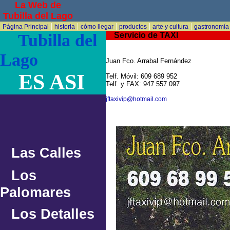
La Web de
Tubilla del Lago
|
|
|
|
|
Página Principal
historia
cómo llegar
productos
arte y cultura
gastronomía
Tubilla del
Servicio de TAXI
Lago
Juan Fco. Arrabal Fernández
ES ASI
Telf. Móvil: 609 689 952
Telf. y FAX: 947 557 097
jftaxivip@hotmail.com
Las Calles
Los
Palomares
Los Detalles