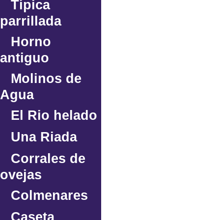
Típica
parrillada
Horno
antiguo
Molinos de
Agua
El Rio helado
Una Riada
Corrales de
ovejas
Colmenares
Caseta