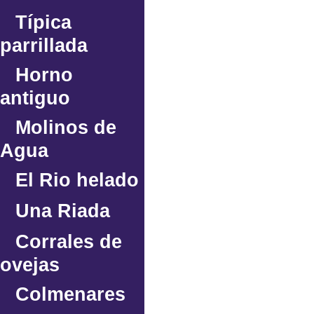
Típica
parrillada
Horno
antiguo
Molinos de
Agua
El Rio helado
Una Riada
Corrales de
ovejas
Colmenares