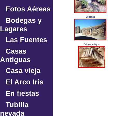
Fotos Aéreas
Bodegas
Bodegas y
Lagares
Las Fuentes
Balcón antiguo
Casas
Antiguas
Casa vieja
El Arco Iris
En fiestas
Tubilla
nevada