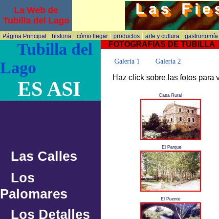
La Web de
Tubilla del Lago
|
|
|
|
|
Página Principal
historia
cómo llegar
productos
arte y cultura
gastronomía
Tubilla del
FOTOGRAFIAS DE TUBILLA
Galería 1
Galería 2
Lago
Haz click sobre las fotos para 
ES ASI
Casa Rural
El Parque
Las Calles
Los
Palomares
El Puente
Los Detalles