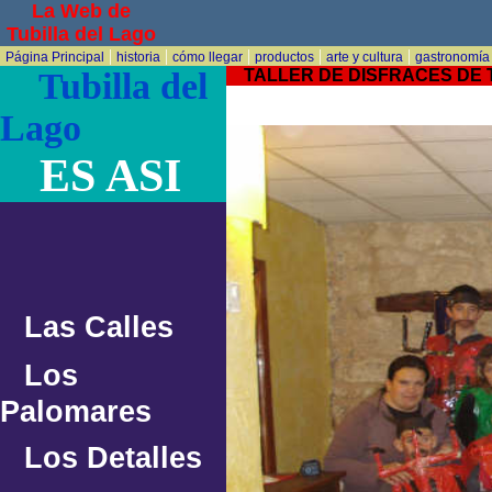
La Web de
Tubilla del Lago
|
|
|
|
|
Página Principal
historia
cómo llegar
productos
arte y cultura
gastronomía
Tubilla del
TALLER DE DISFRACES DE 
Lago
ES ASI
Las Calles
Los
Palomares
Los Detalles