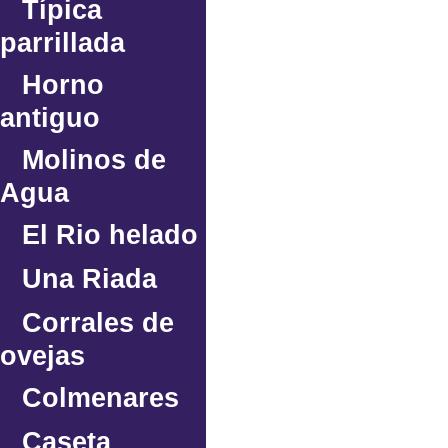
Típica
parrillada
Horno
antiguo
Molinos de
Agua
El Rio helado
Una Riada
Corrales de
ovejas
Colmenares
Caseta