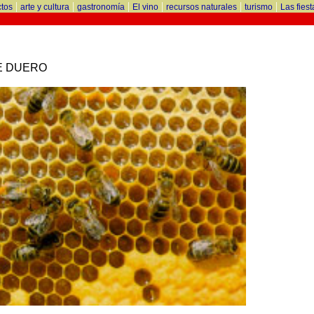
|
|
|
|
|
|
tos
arte y cultura
gastronomía
El vino
recursos naturales
turismo
Las fiest
E DUERO