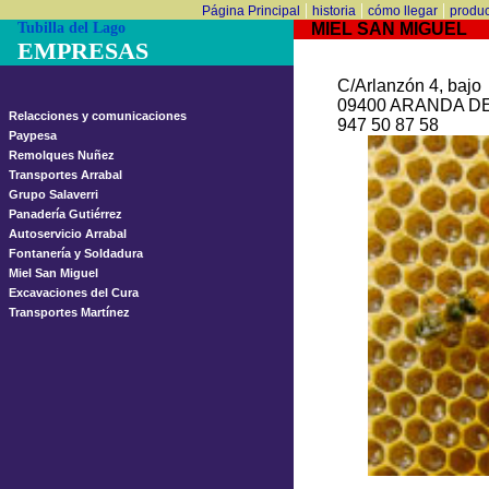
|
|
|
Página Principal
historia
cómo llegar
produc
Tubilla del Lago
MIEL SAN MIGUEL
EMPRESAS
C/Arlanzón 4, bajo
09400 ARANDA D
Relacciones y comunicaciones
947 50 87 58
Paypesa
Remolques Nuñez
Transportes Arrabal
Grupo Salaverri
Panadería Gutiérrez
Autoservicio Arrabal
Fontanería y Soldadura
Miel San Miguel
Excavaciones del Cura
Transportes Martínez