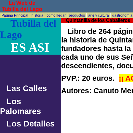
La Web de
Tubilla del Lago
|
|
|
|
|
Página Principal
historia
cómo llegar
productos
arte y cultura
gastronomía
Tubilla del
Quintanilla de los Caballeros
Libro de 264 página
Lago
la historia de Quint
ES ASI
fundadores hasta la 
cada uno de sus Señ
descendientes, docu
PVP.: 20 euros.
¡¡ 
Las Calles
Autores: Canuto Mer
Los
Palomares
Los Detalles