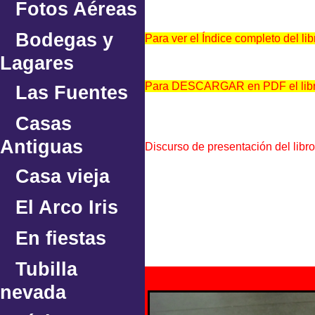
Fotos Aéreas
Bodegas y
Para ver el Índice completo del 
Lagares
Para DESCARGAR en PDF el lib
Las Fuentes
Casas
Antiguas
Discurso de presentación del libr
Casa vieja
El Arco Iris
En fiestas
Tubilla
nevada