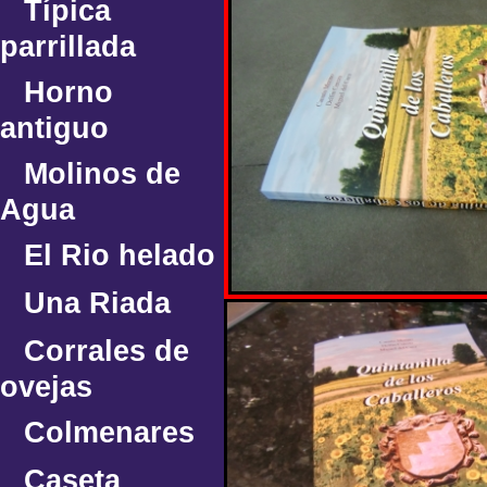
Típica
parrillada
Horno
antiguo
Molinos de
Agua
El Rio helado
Una Riada
Corrales de
ovejas
Colmenares
Caseta