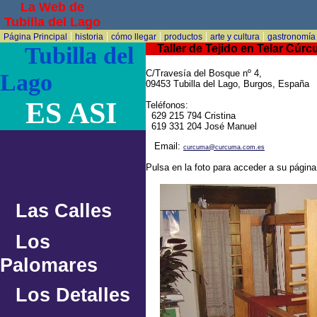
La Web de
Tubilla del Lago
|
|
|
|
|
Página Principal
historia
cómo llegar
productos
arte y cultura
gastronomía
Tubilla del
Taller de Tejido en Telar Cúr
C/Travesía del Bosque nº 4,
Lago
09453 Tubilla del Lago, Burgos, España
ES ASI
Teléfonos:
629 215 794 Cristina
619 331 204 José Manuel
Email:
curcuma@curcuma.com.es
Pulsa en la foto para acceder a su págin
Las Calles
Los
Palomares
Los Detalles