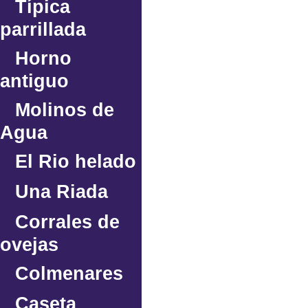
Típica
parrillada
Horno
antiguo
Molinos de
Agua
El Rio helado
Una Riada
Corrales de
ovejas
Colmenares
Caseta