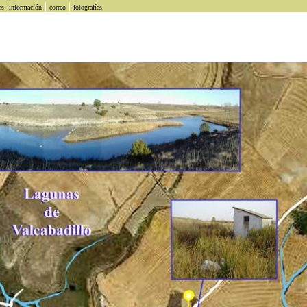
|
|
|
as
información
correo
fotografías