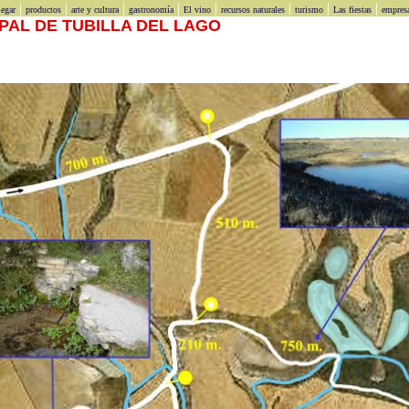
|
|
|
|
|
|
|
|
egar
productos
arte y cultura
gastronomía
El vino
recursos naturales
turismo
Las fiestas
empres
AL DE TUBILLA DEL LAGO